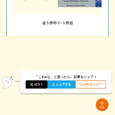
eな情報局
全 1 件中 1 - 1 件目
「これeな」と思ったら、記事をシェア！
ポスト
シェアする
URLをコピー