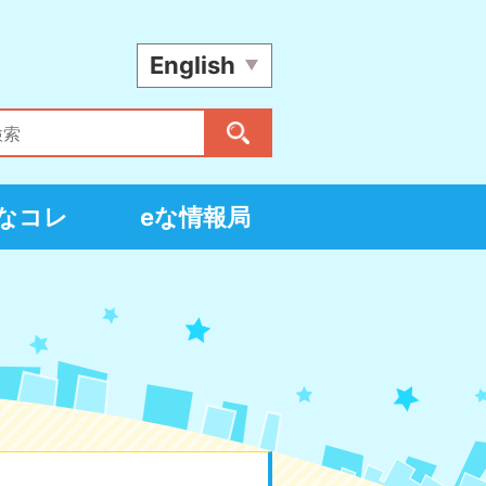
English
eなコレ
eな情報局