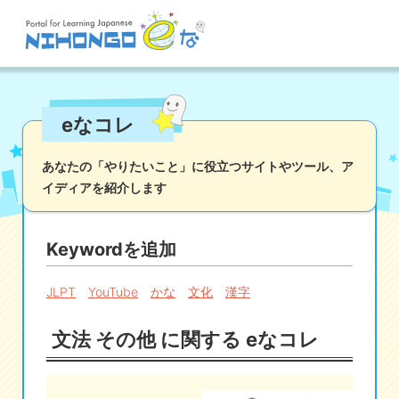
サイト検索
eなコレ
読む
書く
聞く
話す
文法
語彙
あなたの「やりたいこと」に役立つサイトやツール、
ア
イディアを紹介します
かな
漢字
ツール
辞書・翻訳
文化・社会
その他
Keywordを追加
iOSアプリ検索
JLPT
YouTube
かな
文化
漢字
Androidアプリ検索
文法 その他 に関する eなコレ
eなコレ