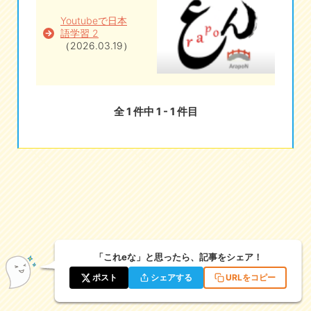
Youtubeで日本
eな情報局
語学習 2
（2026.03.19）
全 1 件中 1 - 1 件目
「これeな」と思ったら、記事をシェア！
ポスト
シェアする
URLをコピー