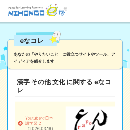
サイト検索
eなコレ
読む
書く
聞く
話す
文法
語彙
あなたの「やりたいこと」に役立つサイトやツール、
ア
イディアを紹介します
かな
漢字
ツール
辞書・翻訳
文化・社会
その他
漢字 その他 文化 に関する eなコ
iOSアプリ検索
レ
Androidアプリ検索
Youtubeで日本
eなコレ
語学習 2
（2026.03.19）