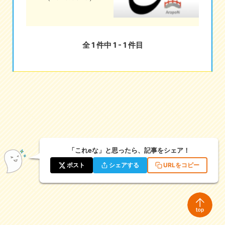
eな情報局
全 1 件中 1 - 1 件目
「これeな」と思ったら、記事をシェア！
ポスト
シェアする
URLをコピー