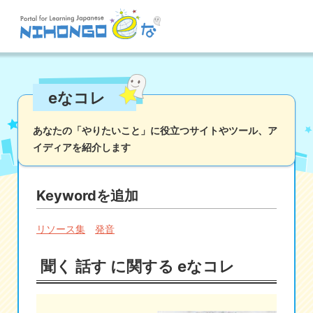
サイト検索
eなコレ
読む
書く
聞く
話す
文法
語彙
あなたの「やりたいこと」に役立つサイトやツール、
ア
イディアを紹介します
かな
漢字
ツール
辞書・翻訳
文化・社会
その他
Keywordを追加
iOSアプリ検索
リソース集
発音
Androidアプリ検索
聞く 話す に関する eなコレ
eなコレ