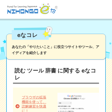
サイト検索
eなコレ
読む
書く
聞く
話す
文法
語彙
あなたの「やりたいこと」に役立つサイトやツール、
ア
イディアを紹介します
かな
漢字
ツール
辞書・翻訳
文化・社会
その他
読む ツール 辞書 に関する eなコ
iOSアプリ検索
レ
Androidアプリ検索
ブラウザの拡張
機能を使って、
eなコレ
読解練習を快適
に！