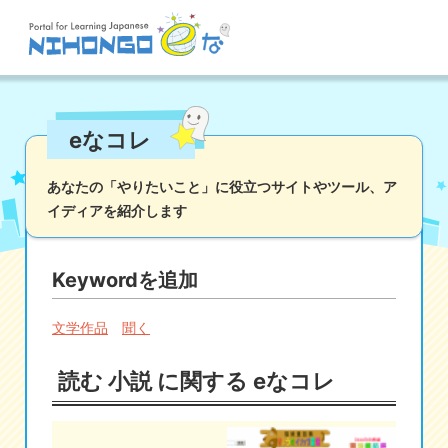
サイト検索
eなコレ
読む
書く
聞く
話す
文法
語彙
あなたの「やりたいこと」に役立つサイトやツール、
ア
イディアを紹介します
かな
漢字
ツール
辞書・翻訳
文化・社会
その他
Keywordを追加
iOSアプリ検索
文学作品
聞く
Androidアプリ検索
読む 小説 に関する eなコレ
eなコレ