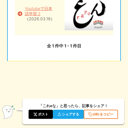
Youtubeで日本
eな情報局
語学習 2
（2026.03.19）
全 1 件中 1 - 1 件目
「これeな」と思ったら、記事をシェア！
ポスト
シェアする
URLをコピー