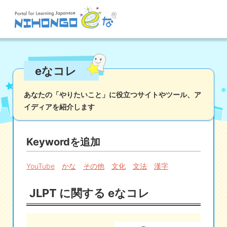
サイト検索
eなコレ
読む
書く
聞く
話す
文法
語彙
あなたの「やりたいこと」に役立つサイトやツール、
ア
イディアを紹介します
かな
漢字
ツール
辞書・翻訳
文化・社会
その他
Keywordを追加
iOSアプリ検索
YouTube
かな
その他
文化
文法
漢字
Androidアプリ検索
JLPT に関する eなコレ
eなコレ