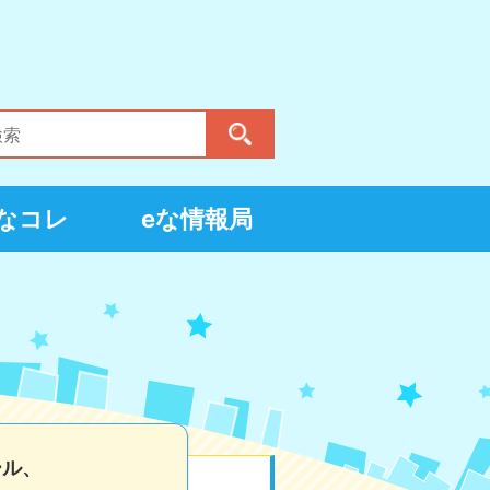
eなコレ
eな情報局
ール、