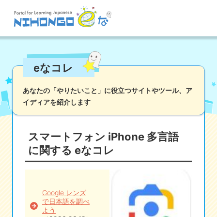
サイト検索
eなコレ
読む
書く
聞く
話す
文法
語彙
あなたの「やりたいこと」に役立つサイトやツール、
ア
イディアを紹介します
かな
漢字
ツール
辞書・翻訳
文化・社会
その他
スマートフォン iPhone 多言語
iOSアプリ検索
に関する eなコレ
Androidアプリ検索
Google レンズ
で日本語を調べ
eなコレ
よう