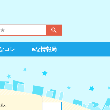
eなコレ
eな情報局
ール、