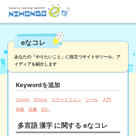
サイト検索
eなコレ
読む
書く
聞く
話す
文法
語彙
あなたの「やりたいこと」に役立つサイトやツール、
ア
イディアを紹介します
かな
漢字
ツール
辞書・翻訳
文化・社会
その他
Keywordを追加
iOSアプリ検索
Google
iPhone
スマートフォン
ツール
入門
初級
語彙
読む
Androidアプリ検索
多言語 漢字 に関する eなコレ
eなコレ