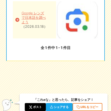
eな情報局
Google レンズ
で日本語を調べ
よう
（2026.03.18）
全 1 件中 1 - 1 件目
「これeな」と思ったら、記事をシェア！
ポスト
シェアする
URLをコピー