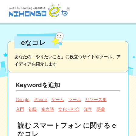
サイト検索
eなコレ
読む
書く
聞く
話す
文法
語彙
あなたの「やりたいこと」に役立つサイトやツール、
ア
イディアを紹介します
かな
漢字
ツール
辞書・翻訳
文化・社会
その他
Keywordを追加
iOSアプリ検索
Google
iPhone
ゲーム
ツール
リソース集
入門
初級
多言語
文化・社会
漢字
語彙
Androidアプリ検索
読む スマートフォン に関する e
eなコレ
なコレ