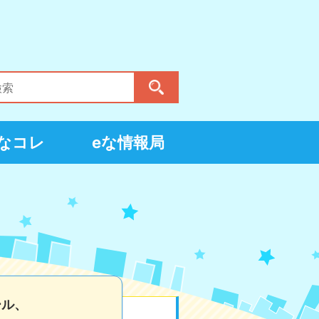
eなコレ
eな情報局
ール、