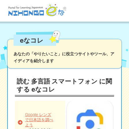
サイト検索
eなコレ
読む
書く
聞く
話す
文法
語彙
あなたの「やりたいこと」に役立つサイトやツール、
ア
イディアを紹介します
かな
漢字
ツール
辞書・翻訳
文化・社会
その他
読む 多言語 スマートフォン に関
iOSアプリ検索
する eなコレ
Androidアプリ検索
Google レンズ
で日本語を調べ
eなコレ
よう