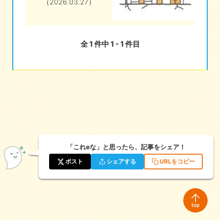
（2026.03.27）
eな情報局
全 1 件中 1 - 1 件目
「これeな」と思ったら、記事をシェア！
ポスト
シェアする
URLをコピー