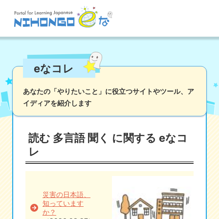
サイト検索
eなコレ
読む
書く
聞く
話す
文法
語彙
あなたの「やりたいこと」に役立つサイトやツール、
ア
イディアを紹介します
かな
漢字
ツール
辞書・翻訳
文化・社会
その他
読む 多言語 聞く に関する eなコ
iOSアプリ検索
レ
Androidアプリ検索
災害の日本語、
知っています
eなコレ
か？