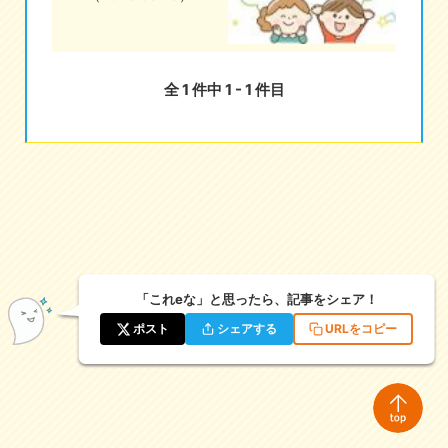
eな情報局
全 1 件中 1 - 1 件目
「これeな」と思ったら、記事をシェア！
ポスト
シェアする
URLをコピー