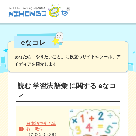
サイト検索
eなコレ
読む
書く
聞く
話す
文法
語彙
あなたの「やりたいこと」に役立つサイトやツール、
ア
イディアを紹介します
かな
漢字
ツール
辞書・翻訳
文化・社会
その他
読む 学習法 語彙 に関する eなコ
iOSアプリ検索
レ
Androidアプリ検索
日本語で学ぶ算
eなコレ
数・数学
（2025.05.28）