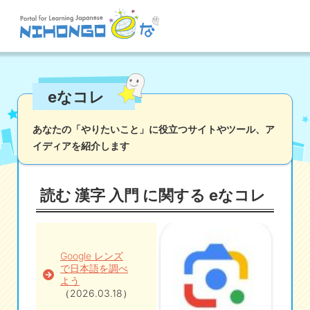
サイト検索
eなコレ
読む
書く
聞く
話す
文法
語彙
あなたの「やりたいこと」に役立つサイトやツール、
ア
イディアを紹介します
かな
漢字
ツール
辞書・翻訳
文化・社会
その他
読む 漢字 入門 に関する eなコレ
iOSアプリ検索
Androidアプリ検索
Google レンズ
で日本語を調べ
よう
（2026.03.18）
eなコレ