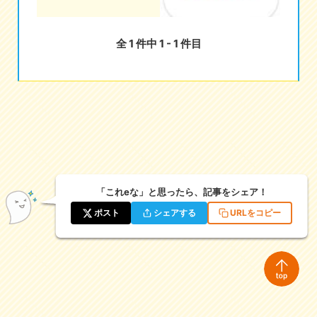
eな情報局
全 1 件中 1 - 1 件目
「これeな」と思ったら、記事をシェア！
ポスト
シェアする
URLをコピー