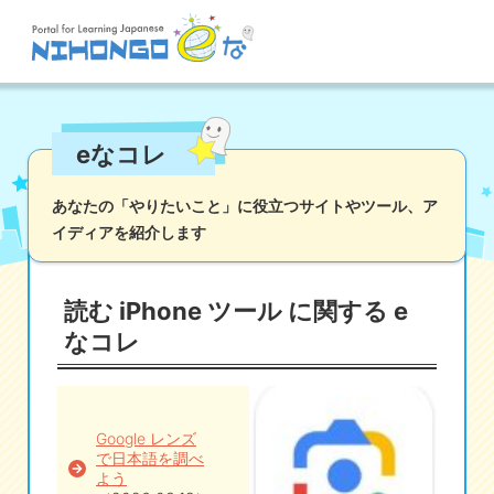
サイト検索
eなコレ
読む
書く
聞く
話す
文法
語彙
あなたの「やりたいこと」に役立つサイトやツール、
ア
イディアを紹介します
かな
漢字
ツール
辞書・翻訳
文化・社会
その他
読む iPhone ツール に関する e
iOSアプリ検索
なコレ
Androidアプリ検索
Google レンズ
で日本語を調べ
eなコレ
よう