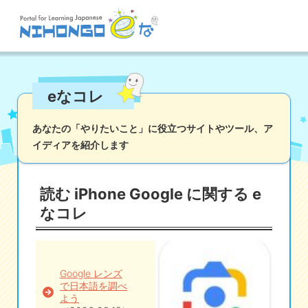
サイト検索
eなコレ
読む
書く
聞く
話す
文法
語彙
あなたの「やりたいこと」に役立つサイトやツール、
ア
イディアを紹介します
かな
漢字
ツール
辞書・翻訳
文化・社会
その他
読む iPhone Google に関する e
iOSアプリ検索
なコレ
Androidアプリ検索
Google レンズ
で日本語を調べ
eなコレ
よう