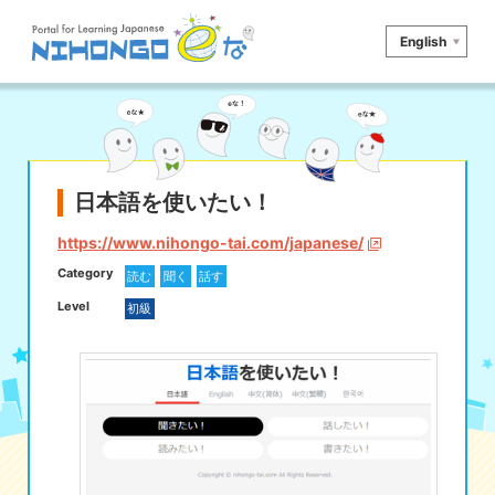
English
サイト検索
読む
書く
聞く
話す
文法
語彙
日本語を使いたい！
かな
漢字
ツール
https://www.nihongo-tai.com/japanese/
Category
読む
聞く
話す
辞書・翻訳
文化・社会
その他
Level
初級
iOSアプリ検索
Androidアプリ検索
eなコレ