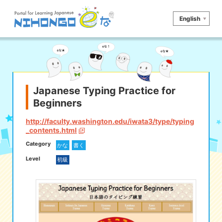
English
サイト検索
読む
書く
聞く
話す
文法
語彙
Japanese Typing Practice for
Beginners
かな
漢字
ツール
http://faculty.washington.edu/iwata3/type/typing
辞書・翻訳
文化・社会
その他
_contents.html
Category
かな
書く
iOSアプリ検索
Level
初級
Androidアプリ検索
eなコレ