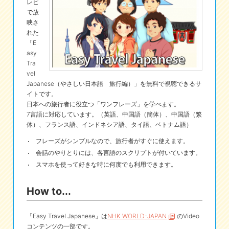
レビ
で放
eな情報局
映さ
れた
「E
asy
Tra
vel
Japanese（やさしい日本語 旅行編）」を無料で視聴できるサ
イトです。
日本への旅行者に役立つ「ワンフレーズ」を学べます。
7言語に対応しています。（英語、中国語（簡体）、中国語（繁
体）、フランス語、インドネシア語、タイ語、ベトナム語）
フレーズがシンプルなので、旅行者がすぐに使えます。
会話のやりとりには、各言語のスクリプトが付いています。
スマホを使って好きな時に何度でも利用できます。
How to...
「Easy Travel Japanese」は
NHK WORLD-JAPAN
のVideo
コンテンツの一部です。