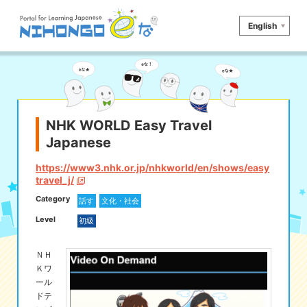
English
サイト検索
読む
書く
聞く
話す
文法
語彙
NHK WORLD Easy Travel
Japanese
かな
漢字
ツール
https://www3.nhk.or.jp/nhkworld/en/shows/easy
辞書・翻訳
文化・社会
その他
travel_j/
Category
話す
文化・社会
iOSアプリ検索
Level
初級
Androidアプリ検索
ＮＨ
Ｋワ
ール
eなコレ
ドテ