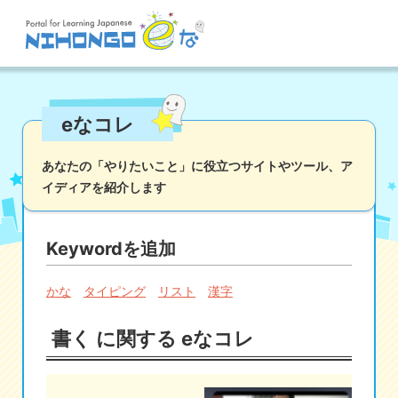
サイト検索
eなコレ
読む
書く
聞く
話す
文法
語彙
あなたの「やりたいこと」に役立つサイトやツール、
ア
イディアを紹介します
かな
漢字
ツール
辞書・翻訳
文化・社会
その他
Keywordを追加
iOSアプリ検索
かな
タイピング
リスト
漢字
Androidアプリ検索
書く に関する eなコレ
eなコレ