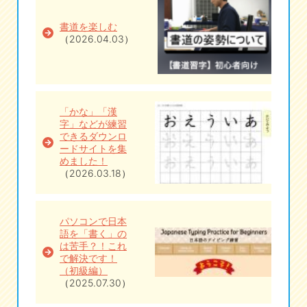
eな情報局
書道を楽しむ
（2026.04.03）
「かな」「漢
字」などが練習
できるダウンロ
ードサイトを集
めました！
（2026.03.18）
パソコンで日本
語を「書く」の
は苦手？！これ
で解決です！
（初級編）
（2025.07.30）