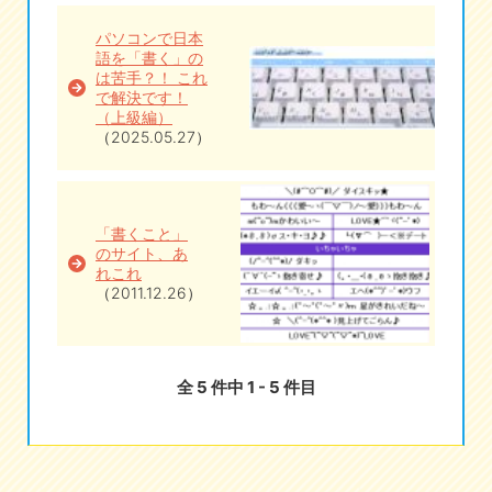
パソコンで日本
語を「書く」の
は苦手？！ これ
で解決です！
（上級編）
（2025.05.27）
「書くこと」
のサイト、あ
れこれ
（2011.12.26）
全 5 件中 1 - 5 件目