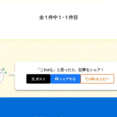
全 1 件中 1 - 1 件目
「これeな」と思ったら、記事をシェア！
ポスト
シェアする
URLをコピー