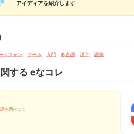
アイディアを紹介します
加
ートフォン
ツール
入門
多言語
漢字
語彙
に関する eなコレ
日本語を調べよう