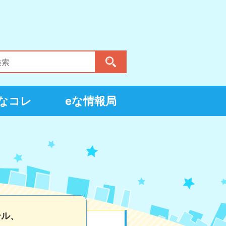
eなコレ
eな情報局
ール、