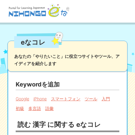
サイト検索
eなコレ
読む
書く
聞く
話す
文法
語彙
あなたの「やりたいこと」に役立つサイトやツール、
ア
イディアを紹介します
かな
漢字
ツール
辞書・翻訳
文化・社会
その他
Keywordを追加
iOSアプリ検索
Google
iPhone
スマートフォン
ツール
入門
初級
多言語
語彙
Androidアプリ検索
読む 漢字 に関する eなコレ
eなコレ