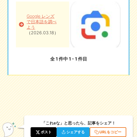
eな情報局
Google レンズ
で日本語を調べ
よう
（2026.03.18）
全 1 件中 1 - 1 件目
「これeな」と思ったら、記事をシェア！
ポスト
シェアする
URLをコピー