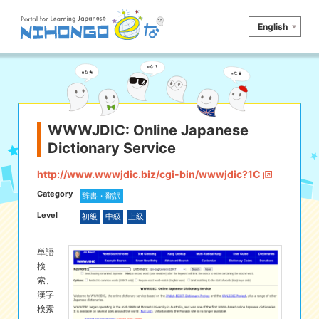
English
サイト検索
読む
書く
聞く
話す
文法
語彙
WWWJDIC: Online Japanese
Dictionary Service
かな
漢字
ツール
http://www.wwwjdic.biz/cgi-bin/wwwjdic?1C
辞書・翻訳
文化・社会
その他
Category
辞書・翻訳
Level
iOSアプリ検索
初級
中級
上級
単語
Androidアプリ検索
検
索、
漢字
eなコレ
検索