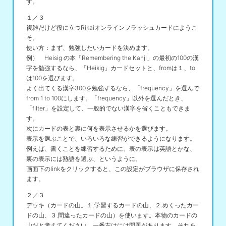
す。
１／３
複雑だけど役に立つRikaiオンラインフラッシュカードにようこ
そ。
使い方：まず、勉強したいカードを決めます。
例） Heisig の本「Remembering the Kanji」の最初の100の漢
字を勉強するなら、「Heisig」カードセットと、fromは１、to
は100を選びます。
よく出てくる漢字300を勉強するなら、「frequency」を選んで
from 1 to 100にします。「frequency」以外を選んだとき、
「filter」を設定して、一般的でない漢字を省くこともできま
す。
次にカードの表と裏に何を表示させるかを選びます。
表示を選ぶことで、いろいろな練習ができるようになります。
例えば、書くことを練習するために、表の表示は英語とかな、
裏の表示には熟語を選ぶ、というように。
画面下のlinkをクリックすると、この設定がブラウザに保存され
ます。
２／３
デッキ（カードの山。１.学習するカードの山、２.めくったカー
ドの山、３.間違ったカードの山）を使います。本物のカードの
山だと考えてください。一番左はには問題があります。それを