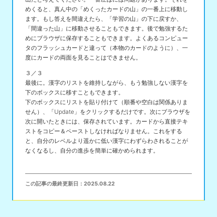
めくると、真ん中の「めくったカードの山」の一番上に移動し
ます。もし答えを間違えたら、「学習の山」の下に戻すか、
「間違った山」に移動させることもできます。後で勉強するた
めにブラウザに保存することもできます。よくあるコンピュー
タのフラッシュカードと違って（本物のカードのように）、一
度にカードの両面を見ることはできません。
３／３
最後に。漢字のリストを維持しながら、もう勉強しない漢字を
下のボックスに移すこともできます。
下のボックスにリストを貼り付けて（順番や空白は関係ありま
せん）、「Update」をクリックするだけです。次にブラウザを
次に開いたときには、保存されています。カードから直接テキ
ストをコピー＆ペーストしなければなりません。これをする
と、自分のレベルより遥かに低い漢字にわずらわされることが
なくなるし、自分の進歩を簡単に確かめられます。
この記事の最終更新日：
2025.08.22