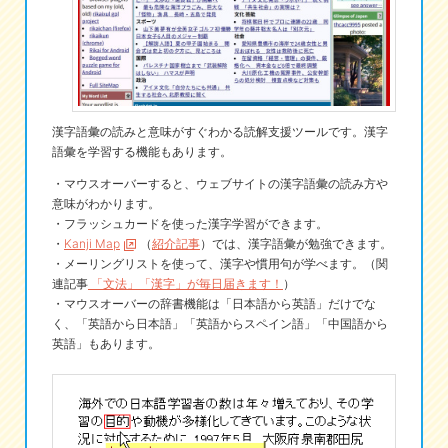
eな情報局
漢字語彙の読みと意味がすぐわかる読解支援ツールです。漢字
語彙を学習する機能もあります。
・マウスオーバーすると、ウェブサイトの漢字語彙の読み方や
意味がわかります。
・フラッシュカードを使った漢字学習ができます。
・
Kanji Map
（
紹介記事
）では、漢字語彙が勉強できます。
・メーリングリストを使って、漢字や慣用句が学べます。（関
連記事
「文法」「漢字」が毎日届きます！
）
・マウスオーバーの辞書機能は「日本語から英語」だけでな
く、「英語から日本語」「英語からスペイン語」「中国語から
英語」もあります。