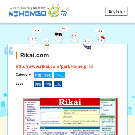
English
サイト検索
読む
書く
聞く
話す
文法
語彙
Rikai.com
かな
漢字
ツール
http://www.rikai.com/perl/Home.pl
Category
辞書・翻訳
ツール
辞書・翻訳
文化・社会
その他
Level
初級
中級
上級
iOSアプリ検索
Androidアプリ検索
eなコレ