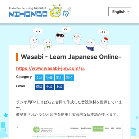
English
サイト検索
読む
書く
聞く
話す
文法
語彙
Wasabi - Learn Japanese Online-
かな
漢字
ツール
https://www.wasabi-jpn.com/
Category
文法
語彙
読む
聞く
辞書・翻訳
文化・社会
その他
Level
初級
中級
上級
iOSアプリ検索
ラジオ局FMしまばらと合同で作成した音読教材を提供していま
す。
Androidアプリ検索
教材化されたラジオ音声を使用し実践的な日本語が学べます。
eなコレ