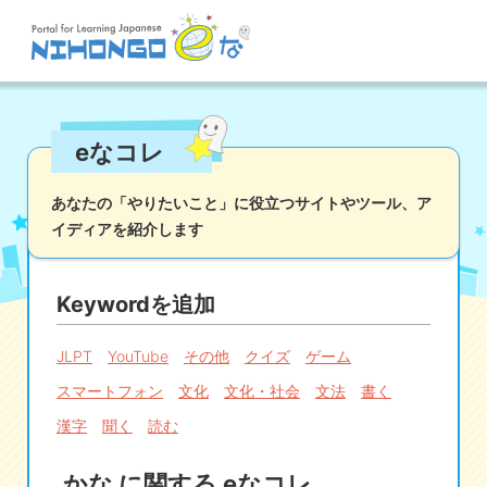
サイト検索
eなコレ
読む
書く
聞く
話す
文法
語彙
あなたの「やりたいこと」に役立つサイトやツール、
ア
イディアを紹介します
かな
漢字
ツール
辞書・翻訳
文化・社会
その他
Keywordを追加
iOSアプリ検索
JLPT
YouTube
その他
クイズ
ゲーム
スマートフォン
文化
文化・社会
文法
書く
Androidアプリ検索
漢字
聞く
読む
eなコレ
かな に関する eなコレ