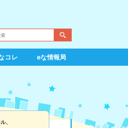
eなコレ
eな情報局
ール、