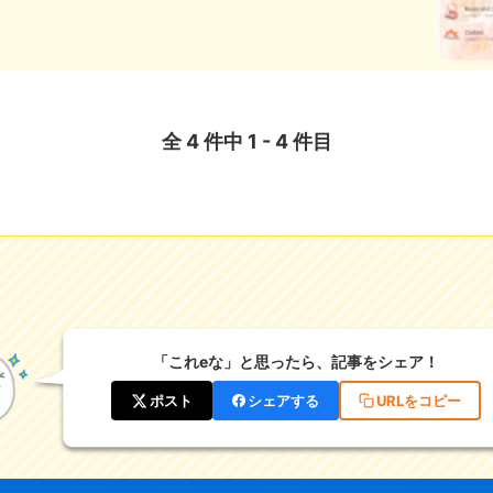
全 4 件中 1 - 4 件目
「これeな」と思ったら、記事をシェア！
ポスト
シェアする
URLをコピー