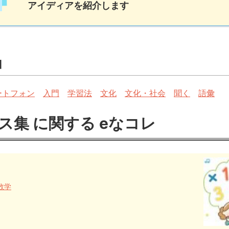
アイディアを紹介します
加
ートフォン
入門
学習法
文化
文化・社会
聞く
語彙
ス集 に関する eなコレ
数学