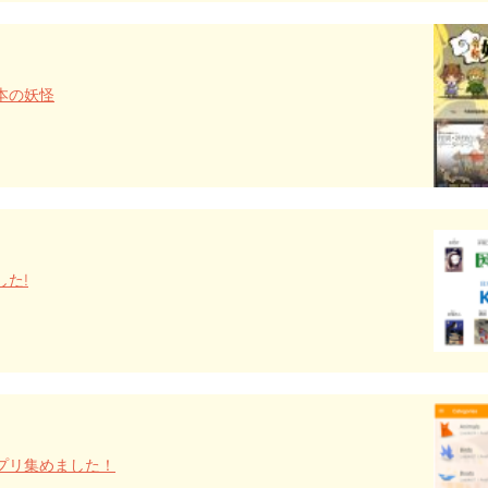
本の妖怪
た!
プリ集めました！