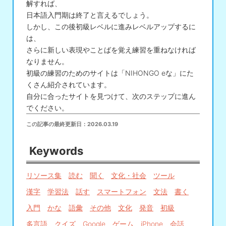
解すれば、
日本語入門期は終了と言えるでしょう。
しかし、この後初級レベルに進みレベルアップするに
は、
さらに新しい表現やことばを覚え練習を重ねなければ
なりません。
初級の練習のためのサイトは「NIHONGO eな」にた
くさん紹介されています。
自分に合ったサイトを見つけて、次のステップに進ん
でください。
この記事の最終更新日：
2026.03.19
Keywords
リソース集
読む
聞く
文化・社会
ツール
漢字
学習法
話す
スマートフォン
文法
書く
入門
かな
語彙
その他
文化
発音
初級
多言語
クイズ
Google
ゲーム
iPhone
会話