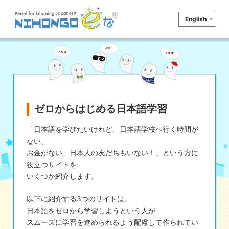
English
サイト検索
読む
書く
聞く
話す
文法
語彙
ゼロからはじめる日本語学習
かな
漢字
ツール
辞書・翻訳
文化・社会
その他
「日本語を学びたいけれど、日本語学校へ行く時間が
ない、
お金がない、日本人の友だちもいない！」という方に
iOSアプリ検索
役立つサイトを
いくつか紹介します。
Androidアプリ検索
以下に紹介する3つのサイトは、
日本語をゼロから学習しようという人が
eなコレ
スムーズに学習を進められるよう配慮して作られてい