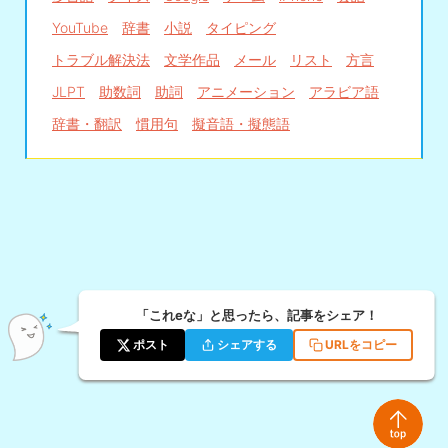
YouTube
辞書
小説
タイピング
トラブル解決法
文学作品
メール
リスト
方言
JLPT
助数詞
助詞
アニメーション
アラビア語
辞書・翻訳
慣用句
擬音語・擬態語
「これeな」と思ったら、記事をシェア！
ポスト
シェアする
URLをコピー